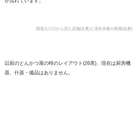
が流れています。
国道入り口から見た店舗(左奥)と清水夫妻の母屋(右奥)
以前のとんかつ屋の時のレイアウト(26席)、現在は厨房機
器、什器・備品はありません。