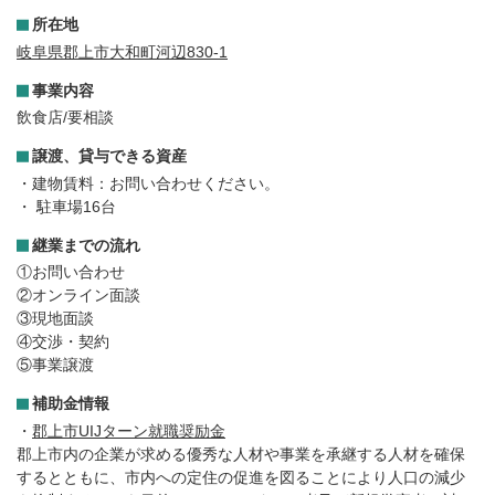
所在地
岐阜県郡上市大和町河辺830-1
事業内容
飲食店/要相談
譲渡、貸与できる資産
・建物賃料：お問い合わせください。
・ 駐車場16台
継業までの流れ
①お問い合わせ
②オンライン面談
③現地面談
④交渉・契約
⑤事業譲渡
補助金情報
・
郡上市UIJターン就職奨励金
郡上市内の企業が求める優秀な人材や事業を承継する人材を確保
するとともに、市内への定住の促進を図ることにより人口の減少