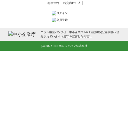
利用規約
特定商取引法
ニホン継業バンクは、中小企業庁 M&A支援機関登録制度へ登
録されています
（遵守を宣言した内容）
(C) 2026 ココホレジャパン株式会社