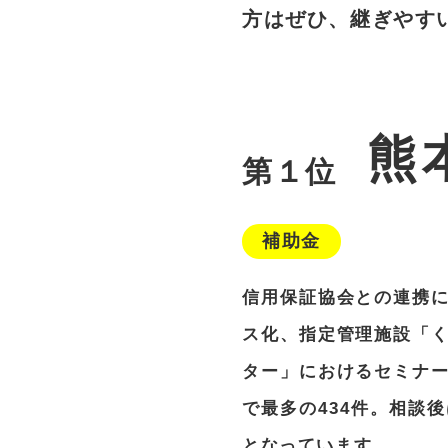
方はぜひ、継ぎやす
熊
第１位
補助金
信用保証協会との連携
ス化、指定管理施設「
ター」におけるセミナ
で最多の434件。相談
となっています。