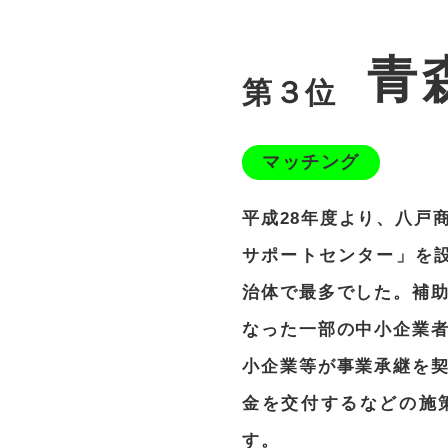
青
第３位
マッチング
平成28年度より、八戸
サポートセンター」を
治体で最多でした。補
なった一部の中小企業
小企業等が事業承継を
金を交付するなどの施
す。