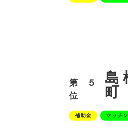
島
第５
町
位
補助金
マッチ