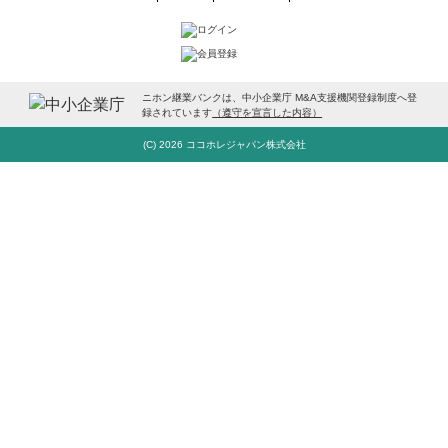
ニホン継業バンクは、中小企業庁 M&A支援機関登録制度へ登
録されています
（遵守を宣言した内容）
(C) 2026 ココホレジャパン株式会社