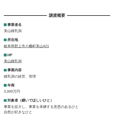
譲渡概要
事業者名
美山鍾乳洞
所在地
岐阜県郡上市八幡町美山421
HP
美山鍾乳洞
事業内容
鍾乳洞の経営、管理
年商
3,000万円
対象者（継いでほしいひと）
事業を拡大し、事業を承継する意思のあるひと
自然が好きなひと