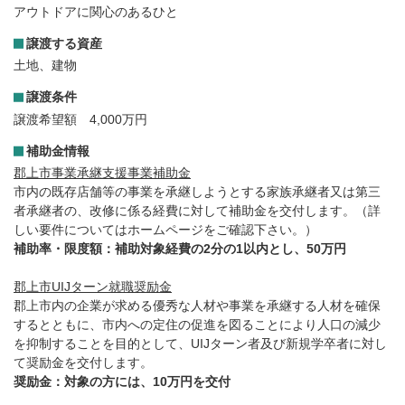
アウトドアに関心のあるひと
譲渡する資産
土地、建物
譲渡条件
譲渡希望額 4,000万円
補助金情報
郡上市事業承継支援事業補助金
市内の既存店舗等の事業を承継しようとする家族承継者又は第三
者承継者の、改修に係る経費に対して補助金を交付します。（詳
しい要件についてはホームページをご確認下さい。）
補助率・限度額：補助対象経費の2分の1以内とし、50万円
郡上市UIJターン就職奨励金
郡上市内の企業が求める優秀な人材や事業を承継する人材を確保
するとともに、市内への定住の促進を図ることにより人口の減少
を抑制することを目的として、UIJターン者及び新規学卒者に対し
て奨励金を交付します。
奨励金：対象の方には、10万円を交付