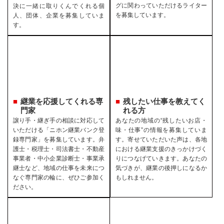
グに関わっていただけるライター
決に一緒に取りくんでくれる個
を募集しています。
人、団体、企業を募集していま
す。
継業を応援してくれる専
残したい仕事を教えてく
門家
れる方
譲り手・継ぎ手の相談に対応して
あなたの地域の“残したいお店・
いただける「ニホン継業バンク登
味・仕事”の情報を募集していま
録専門家」を募集しています。弁
す。寄せていただいた声は、各地
護士・税理士・司法書士・不動産
における継業支援のきっかけづく
事業者・中小企業診断士・事業承
りにつなげていきます。あなたの
継士など、地域の仕事を未来につ
気づきが、継業の後押しになるか
なぐ専門家の輪に、ぜひご参加く
もしれません。
ださい。