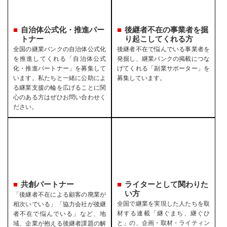
自治体公式化・推進パー
後継者不在の事業者を
掘
トナー
り起こしてくれる方
全国の継業バンクの自治体公式化
後継者不在で悩んでいる事業者を
を推進してくれる「自治体公式
発掘し、継業バンクの掲載につな
化・推進パートナー」を募集して
げてくれる「副業サポーター」を
います。私たちと一緒に公助によ
募集しています。
る継業支援の輪を広げることに関
心のある方はぜひお問い合わせく
ださい。
共創パートナー
ライターとして関わりた
い方
「後継者不在による顧客の廃業が
全国で継業を実現した人たちを取
相次いでいる」「協力会社が後継
材する連載「継ぐまち、継ぐひ
者不在で悩んでいる」など、地
と」の、企画・取材・ライティン
域、企業が抱える後継者課題の解