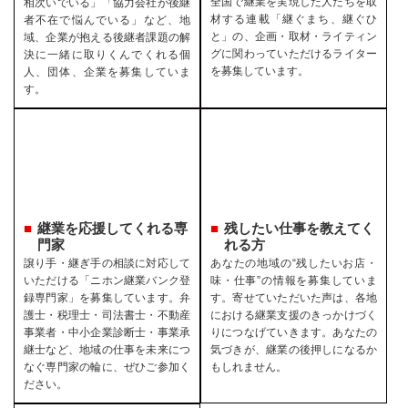
全国で継業を実現した人たちを取
相次いでいる」「協力会社が後継
材する連載「継ぐまち、継ぐひ
者不在で悩んでいる」など、地
と」の、企画・取材・ライティン
域、企業が抱える後継者課題の解
グに関わっていただけるライター
決に一緒に取りくんでくれる個
を募集しています。
人、団体、企業を募集していま
す。
継業を応援してくれる専
残したい仕事を教えてく
門家
れる方
譲り手・継ぎ手の相談に対応して
あなたの地域の“残したいお店・
いただける「ニホン継業バンク登
味・仕事”の情報を募集していま
録専門家」を募集しています。弁
す。寄せていただいた声は、各地
護士・税理士・司法書士・不動産
における継業支援のきっかけづく
事業者・中小企業診断士・事業承
りにつなげていきます。あなたの
継士など、地域の仕事を未来につ
気づきが、継業の後押しになるか
なぐ専門家の輪に、ぜひご参加く
もしれません。
ださい。