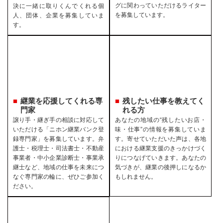
グに関わっていただけるライター
決に一緒に取りくんでくれる個
を募集しています。
人、団体、企業を募集していま
す。
継業を応援してくれる専
残したい仕事を教えてく
門家
れる方
譲り手・継ぎ手の相談に対応して
あなたの地域の“残したいお店・
いただける「ニホン継業バンク登
味・仕事”の情報を募集していま
録専門家」を募集しています。弁
す。寄せていただいた声は、各地
護士・税理士・司法書士・不動産
における継業支援のきっかけづく
事業者・中小企業診断士・事業承
りにつなげていきます。あなたの
継士など、地域の仕事を未来につ
気づきが、継業の後押しになるか
なぐ専門家の輪に、ぜひご参加く
もしれません。
ださい。