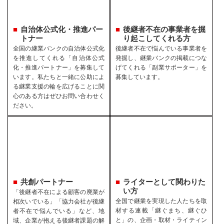
自治体公式化・推進パー
後継者不在の事業者を
掘
トナー
り起こしてくれる方
全国の継業バンクの自治体公式化
後継者不在で悩んでいる事業者を
を推進してくれる「自治体公式
発掘し、継業バンクの掲載につな
化・推進パートナー」を募集して
げてくれる「副業サポーター」を
います。私たちと一緒に公助によ
募集しています。
る継業支援の輪を広げることに関
心のある方はぜひお問い合わせく
ださい。
共創パートナー
ライターとして関わりた
い方
「後継者不在による顧客の廃業が
全国で継業を実現した人たちを取
相次いでいる」「協力会社が後継
材する連載「継ぐまち、継ぐひ
者不在で悩んでいる」など、地
と」の、企画・取材・ライティン
域、企業が抱える後継者課題の解