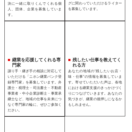
グに関わっていただけるライター
決に一緒に取りくんでくれる個
を募集しています。
人、団体、企業を募集していま
す。
継業を応援してくれる専
残したい仕事を教えてく
門家
れる方
譲り手・継ぎ手の相談に対応して
あなたの地域の“残したいお店・
いただける「ニホン継業バンク登
味・仕事”の情報を募集していま
録専門家」を募集しています。弁
す。寄せていただいた声は、各地
護士・税理士・司法書士・不動産
における継業支援のきっかけづく
事業者・中小企業診断士・事業承
りにつなげていきます。あなたの
継士など、地域の仕事を未来につ
気づきが、継業の後押しになるか
なぐ専門家の輪に、ぜひご参加く
もしれません。
ださい。