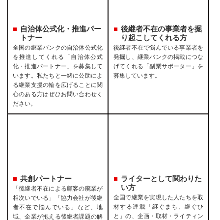
自治体公式化・推進パー
後継者不在の事業者を
掘
トナー
り起こしてくれる方
全国の継業バンクの自治体公式化
後継者不在で悩んでいる事業者を
を推進してくれる「自治体公式
発掘し、継業バンクの掲載につな
化・推進パートナー」を募集して
げてくれる「副業サポーター」を
います。私たちと一緒に公助によ
募集しています。
る継業支援の輪を広げることに関
心のある方はぜひお問い合わせく
ださい。
共創パートナー
ライターとして関わりた
い方
「後継者不在による顧客の廃業が
全国で継業を実現した人たちを取
相次いでいる」「協力会社が後継
材する連載「継ぐまち、継ぐひ
者不在で悩んでいる」など、地
と」の、企画・取材・ライティン
域、企業が抱える後継者課題の解