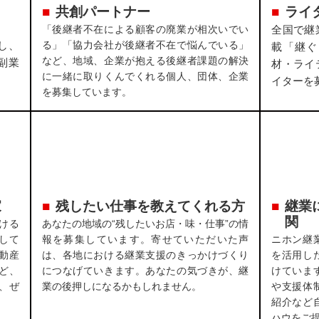
共創パートナー
ライ
「後継者不在による顧客の廃業が相次いでい
全国で継
し、
る」「協力会社が後継者不在で悩んでいる」
載「継ぐ
など、地域、企業が抱える後継者課題の解決
副業
材・ライ
に一緒に取りくんでくれる個人、団体、企業
イターを
を募集しています。
家
残したい仕事を教えてくれる方
継業
関
ける
あなたの地域の“残したいお店・味・仕事”の情
して
報を募集しています。寄せていただいた声
ニホン継
動産
は、各地における継業支援のきっかけづくり
を活用し
ど、
につなげていきます。あなたの気づきが、継
けていま
、ぜ
業の後押しになるかもしれません。
や支援体
紹介など
ハウをご