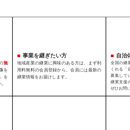
事業を継ぎたい方
自治
の
無
地域産業の継業に興味のある方は、まず利
全国の継
くれる「
像を
用料無料の会員登録から。会員には最新の
募集して
」を
継業情報をお届けします。
継業支援
い。
ぜひお問