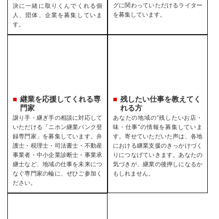
グに関わっていただけるライター
決に一緒に取りくんでくれる個
を募集しています。
人、団体、企業を募集していま
す。
継業を応援してくれる専
残したい仕事を教えてく
門家
れる方
譲り手・継ぎ手の相談に対応して
あなたの地域の“残したいお店・
いただける「ニホン継業バンク登
味・仕事”の情報を募集していま
録専門家」を募集しています。弁
す。寄せていただいた声は、各地
護士・税理士・司法書士・不動産
における継業支援のきっかけづく
事業者・中小企業診断士・事業承
りにつなげていきます。あなたの
継士など、地域の仕事を未来につ
気づきが、継業の後押しになるか
なぐ専門家の輪に、ぜひご参加く
もしれません。
ださい。