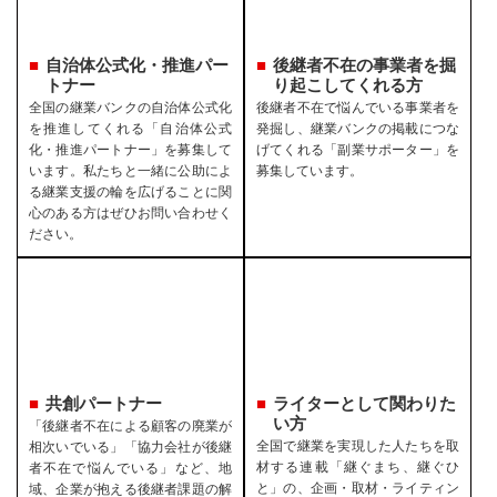
自治体公式化・推進パー
後継者不在の事業者を
掘
トナー
り起こしてくれる方
全国の継業バンクの自治体公式化
後継者不在で悩んでいる事業者を
を推進してくれる「自治体公式
発掘し、継業バンクの掲載につな
化・推進パートナー」を募集して
げてくれる「副業サポーター」を
います。私たちと一緒に公助によ
募集しています。
る継業支援の輪を広げることに関
心のある方はぜひお問い合わせく
ださい。
共創パートナー
ライターとして関わりた
い方
「後継者不在による顧客の廃業が
全国で継業を実現した人たちを取
相次いでいる」「協力会社が後継
材する連載「継ぐまち、継ぐひ
者不在で悩んでいる」など、地
と」の、企画・取材・ライティン
域、企業が抱える後継者課題の解