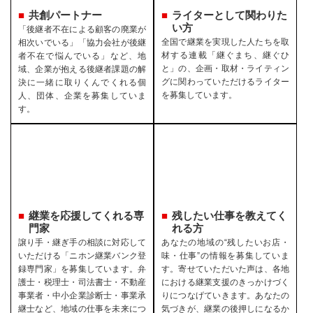
共創パートナー
ライターとして関わりた
い方
「後継者不在による顧客の廃業が
全国で継業を実現した人たちを取
相次いでいる」「協力会社が後継
材する連載「継ぐまち、継ぐひ
者不在で悩んでいる」など、地
と」の、企画・取材・ライティン
域、企業が抱える後継者課題の解
グに関わっていただけるライター
決に一緒に取りくんでくれる個
を募集しています。
人、団体、企業を募集していま
す。
継業を応援してくれる専
残したい仕事を教えてく
門家
れる方
譲り手・継ぎ手の相談に対応して
あなたの地域の“残したいお店・
いただける「ニホン継業バンク登
味・仕事”の情報を募集していま
録専門家」を募集しています。弁
す。寄せていただいた声は、各地
護士・税理士・司法書士・不動産
における継業支援のきっかけづく
事業者・中小企業診断士・事業承
りにつなげていきます。あなたの
継士など、地域の仕事を未来につ
気づきが、継業の後押しになるか