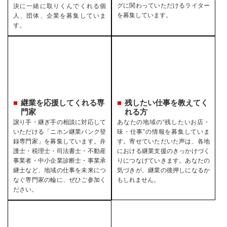
グに関わっていただけるライター
決に一緒に取りくんでくれる個
を募集しています。
人、団体、企業を募集していま
す。
継業を応援してくれる専
残したい仕事を教えてく
門家
れる方
譲り手・継ぎ手の相談に対応して
あなたの地域の“残したいお店・
いただける「ニホン継業バンク登
味・仕事”の情報を募集していま
録専門家」を募集しています。弁
す。寄せていただいた声は、各地
護士・税理士・司法書士・不動産
における継業支援のきっかけづく
事業者・中小企業診断士・事業承
りにつなげていきます。あなたの
継士など、地域の仕事を未来につ
気づきが、継業の後押しになるか
なぐ専門家の輪に、ぜひご参加く
もしれません。
ださい。