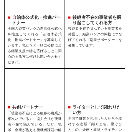
自治体公式化・推進パー
後継者不在の事業者を
掘
トナー
り起こしてくれる方
全国の継業バンクの自治体公式化
後継者不在で悩んでいる事業者を
を推進してくれる「自治体公式
発掘し、継業バンクの掲載につな
化・推進パートナー」を募集して
げてくれる「副業サポーター」を
います。私たちと一緒に公助によ
募集しています。
る継業支援の輪を広げることに関
心のある方はぜひお問い合わせく
ださい。
共創パートナー
ライターとして関わりた
い方
「後継者不在による顧客の廃業が
全国で継業を実現した人たちを取
相次いでいる」「協力会社が後継
材する連載「継ぐまち、継ぐひ
者不在で悩んでいる」など、地
と」の、企画・取材・ライティン
域、企業が抱える後継者課題の解