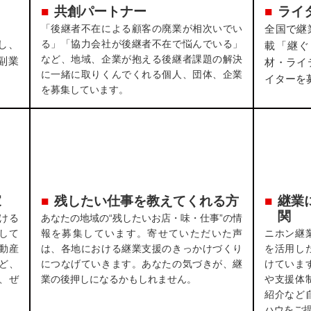
共創パートナー
ライ
「後継者不在による顧客の廃業が相次いでい
全国で継
し、
る」「協力会社が後継者不在で悩んでいる」
載「継ぐ
など、地域、企業が抱える後継者課題の解決
副業
材・ライ
に一緒に取りくんでくれる個人、団体、企業
イターを
を募集しています。
家
残したい仕事を教えてくれる方
継業
関
ける
あなたの地域の“残したいお店・味・仕事”の情
して
報を募集しています。寄せていただいた声
ニホン継
動産
は、各地における継業支援のきっかけづくり
を活用し
ど、
につなげていきます。あなたの気づきが、継
けていま
、ぜ
業の後押しになるかもしれません。
や支援体
紹介など
ハウをご