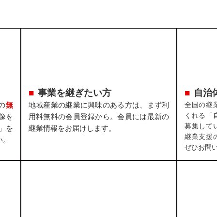
事業を継ぎたい方
自治
の
無
地域産業の継業に興味のある方は、まず利
全国の継
くれる「
像を
用料無料の会員登録から。会員には最新の
募集して
」を
継業情報をお届けします。
継業支援
い。
ぜひお問