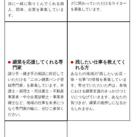
グに関わっていただけるライター
決に一緒に取りくんでくれる個
を募集しています。
人、団体、企業を募集していま
す。
継業を応援してくれる専
残したい仕事を教えてく
門家
れる方
譲り手・継ぎ手の相談に対応して
あなたの地域の“残したいお店・
いただける「ニホン継業バンク登
味・仕事”の情報を募集していま
録専門家」を募集しています。弁
す。寄せていただいた声は、各地
護士・税理士・司法書士・不動産
における継業支援のきっかけづく
事業者・中小企業診断士・事業承
りにつなげていきます。あなたの
継士など、地域の仕事を未来につ
気づきが、継業の後押しになるか
なぐ専門家の輪に、ぜひご参加く
もしれません。
ださい。