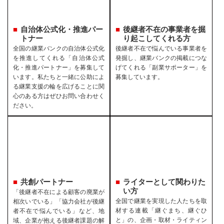
自治体公式化・推進パー
後継者不在の事業者を
掘
トナー
り起こしてくれる方
全国の継業バンクの自治体公式化
後継者不在で悩んでいる事業者を
を推進してくれる「自治体公式
発掘し、継業バンクの掲載につな
化・推進パートナー」を募集して
げてくれる「副業サポーター」を
います。私たちと一緒に公助によ
募集しています。
る継業支援の輪を広げることに関
心のある方はぜひお問い合わせく
ださい。
共創パートナー
ライターとして関わりた
い方
「後継者不在による顧客の廃業が
全国で継業を実現した人たちを取
相次いでいる」「協力会社が後継
材する連載「継ぐまち、継ぐひ
者不在で悩んでいる」など、地
と」の、企画・取材・ライティン
域、企業が抱える後継者課題の解