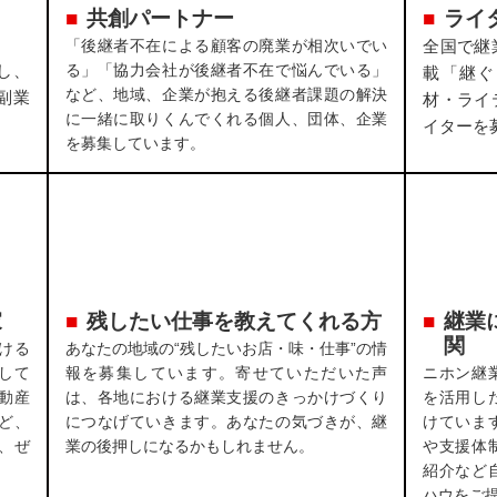
共創パートナー
ライ
「後継者不在による顧客の廃業が相次いでい
全国で継
し、
る」「協力会社が後継者不在で悩んでいる」
載「継ぐ
など、地域、企業が抱える後継者課題の解決
副業
材・ライ
に一緒に取りくんでくれる個人、団体、企業
イターを
を募集しています。
家
残したい仕事を教えてくれる方
継業
関
ける
あなたの地域の“残したいお店・味・仕事”の情
して
報を募集しています。寄せていただいた声
ニホン継
動産
は、各地における継業支援のきっかけづくり
を活用し
ど、
につなげていきます。あなたの気づきが、継
けていま
、ぜ
業の後押しになるかもしれません。
や支援体
紹介など
ハウをご