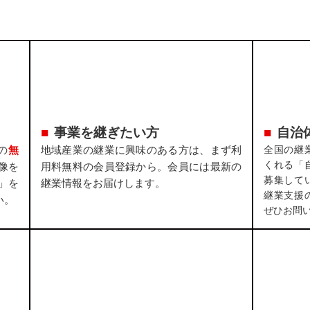
事業を継ぎたい方
自治
の
無
地域産業の継業に興味のある方は、まず利
全国の継
くれる「
像を
用料無料の会員登録から。会員には最新の
募集して
」を
継業情報をお届けします。
継業支援
い。
ぜひお問