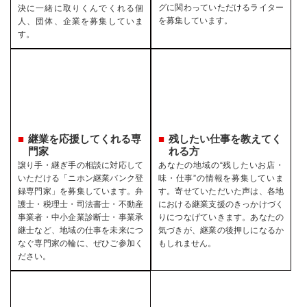
グに関わっていただけるライター
決に一緒に取りくんでくれる個
を募集しています。
人、団体、企業を募集していま
す。
継業を応援してくれる専
残したい仕事を教えてく
門家
れる方
譲り手・継ぎ手の相談に対応して
あなたの地域の“残したいお店・
いただける「ニホン継業バンク登
味・仕事”の情報を募集していま
録専門家」を募集しています。弁
す。寄せていただいた声は、各地
護士・税理士・司法書士・不動産
における継業支援のきっかけづく
事業者・中小企業診断士・事業承
りにつなげていきます。あなたの
継士など、地域の仕事を未来につ
気づきが、継業の後押しになるか
なぐ専門家の輪に、ぜひご参加く
もしれません。
ださい。