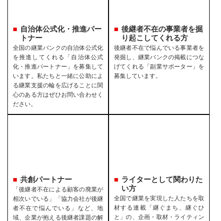
自治体公式化・推進パー
後継者不在の事業者を
掘
トナー
り起こしてくれる方
全国の継業バンクの自治体公式化
後継者不在で悩んでいる事業者を
を推進してくれる「自治体公式
発掘し、継業バンクの掲載につな
化・推進パートナー」を募集して
げてくれる「副業サポーター」を
います。私たちと一緒に公助によ
募集しています。
る継業支援の輪を広げることに関
心のある方はぜひお問い合わせく
ださい。
共創パートナー
ライターとして関わりた
い方
「後継者不在による顧客の廃業が
全国で継業を実現した人たちを取
相次いでいる」「協力会社が後継
材する連載「継ぐまち、継ぐひ
者不在で悩んでいる」など、地
と」の、企画・取材・ライティン
域、企業が抱える後継者課題の解