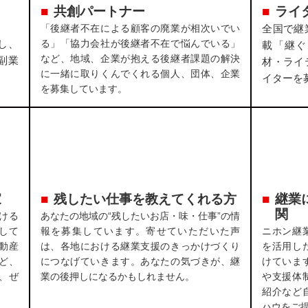
共創パートナー
ライ
「後継者不在による顧客の廃業が相次いでい
全国で継
し、
る」「協力会社が後継者不在で悩んでいる」
載「継ぐ
など、地域、企業が抱える後継者課題の解決
副業
材・ライ
に一緒に取りくんでくれる個人、団体、企業
イターを
を募集しています。
家
残したい仕事を教えてくれる方
継業
関
ける
あなたの地域の“残したいお店・味・仕事”の情
して
報を募集しています。寄せていただいた声
ニホン継
動産
は、各地における継業支援のきっかけづくり
を活用し
ど、
につなげていきます。あなたの気づきが、継
けていま
、ぜ
業の後押しになるかもしれません。
や支援体
紹介など
ハウをご