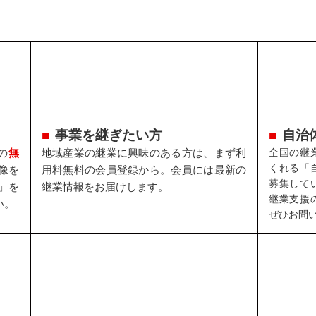
事業を継ぎたい方
自治
の
無
地域産業の継業に興味のある方は、まず利
全国の継
くれる「
像を
用料無料の会員登録から。会員には最新の
募集して
」を
継業情報をお届けします。
継業支援
い。
ぜひお問