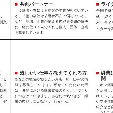
共創パートナー
ライ
「後継者不在による顧客の廃業が相次いでい
全国で継
し、
る」「協力会社が後継者不在で悩んでいる」
載「継ぐ
など、地域、企業が抱える後継者課題の解決
副業
材・ライ
に一緒に取りくんでくれる個人、団体、企業
イターを
を募集しています。
家
残したい仕事を教えてくれる方
継業
関
ける
あなたの地域の“残したいお店・味・仕事”の情
して
報を募集しています。寄せていただいた声
ニホン継
動産
は、各地における継業支援のきっかけづくり
を活用し
ど、
につなげていきます。あなたの気づきが、継
けていま
、ぜ
業の後押しになるかもしれません。
や支援体
紹介など
ハウをご