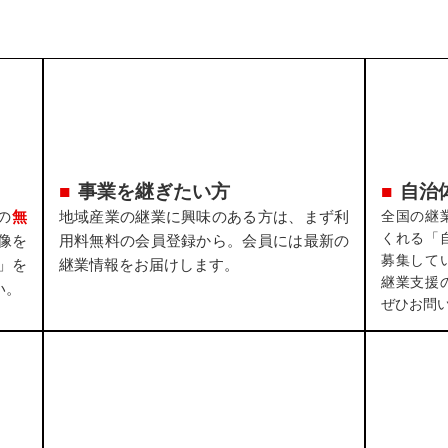
事業を継ぎたい方
自治
の
無
地域産業の継業に興味のある方は、まず利
全国の継
くれる「
像を
用料無料の会員登録から。会員には最新の
募集して
」を
継業情報をお届けします。
継業支援
い。
ぜひお問