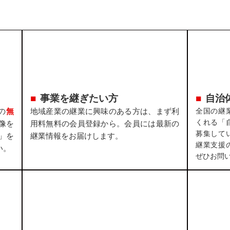
事業を継ぎたい方
自治
の
無
地域産業の継業に興味のある方は、まず利
全国の継
くれる「
像を
用料無料の会員登録から。会員には最新の
募集して
」を
継業情報をお届けします。
継業支援
い。
ぜひお問