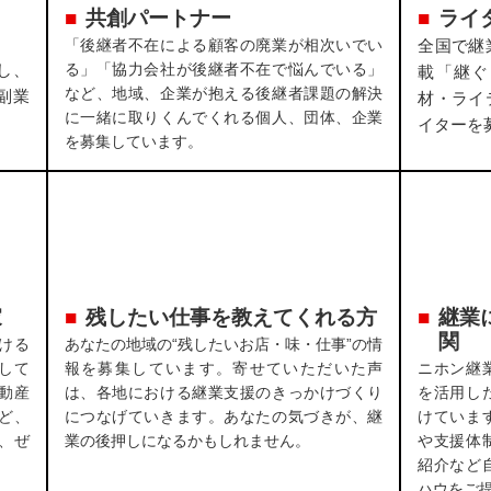
共創パートナー
ライ
「後継者不在による顧客の廃業が相次いでい
全国で継
し、
る」「協力会社が後継者不在で悩んでいる」
載「継ぐ
など、地域、企業が抱える後継者課題の解決
副業
材・ライ
に一緒に取りくんでくれる個人、団体、企業
イターを
を募集しています。
家
残したい仕事を教えてくれる方
継業
関
ける
あなたの地域の“残したいお店・味・仕事”の情
して
報を募集しています。寄せていただいた声
ニホン継
動産
は、各地における継業支援のきっかけづくり
を活用し
ど、
につなげていきます。あなたの気づきが、継
けていま
、ぜ
業の後押しになるかもしれません。
や支援体
紹介など
ハウをご