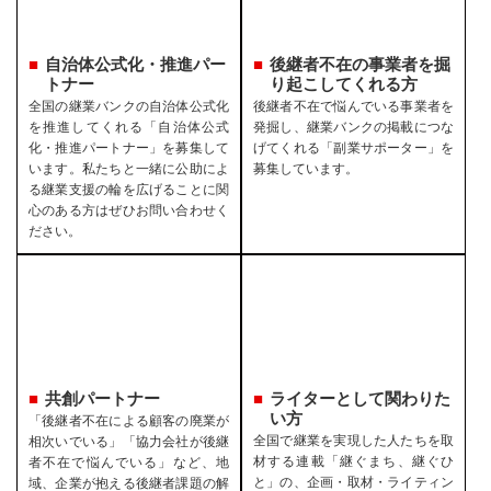
自治体公式化・推進パー
後継者不在の事業者を
掘
トナー
り起こしてくれる方
全国の継業バンクの自治体公式化
後継者不在で悩んでいる事業者を
を推進してくれる「自治体公式
発掘し、継業バンクの掲載につな
化・推進パートナー」を募集して
げてくれる「副業サポーター」を
います。私たちと一緒に公助によ
募集しています。
る継業支援の輪を広げることに関
心のある方はぜひお問い合わせく
ださい。
共創パートナー
ライターとして関わりた
い方
「後継者不在による顧客の廃業が
全国で継業を実現した人たちを取
相次いでいる」「協力会社が後継
材する連載「継ぐまち、継ぐひ
者不在で悩んでいる」など、地
と」の、企画・取材・ライティン
域、企業が抱える後継者課題の解