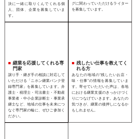
グに関わっていただけるライター
決に一緒に取りくんでくれる個
を募集しています。
人、団体、企業を募集していま
す。
継業を応援してくれる専
残したい仕事を教えてく
門家
れる方
譲り手・継ぎ手の相談に対応して
あなたの地域の“残したいお店・
いただける「ニホン継業バンク登
味・仕事”の情報を募集していま
録専門家」を募集しています。弁
す。寄せていただいた声は、各地
護士・税理士・司法書士・不動産
における継業支援のきっかけづく
事業者・中小企業診断士・事業承
りにつなげていきます。あなたの
継士など、地域の仕事を未来につ
気づきが、継業の後押しになるか
なぐ専門家の輪に、ぜひご参加く
もしれません。
ださい。