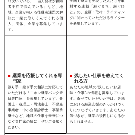
全国で継業を実現した人たちを取
相次いでいる」「協力会社が後継
材する連載「継ぐまち、継ぐひ
者不在で悩んでいる」など、地
と」の、企画・取材・ライティン
域、企業が抱える後継者課題の解
グに関わっていただけるライター
決に一緒に取りくんでくれる個
を募集しています。
人、団体、企業を募集していま
す。
継業を応援してくれる専
残したい仕事を教えてく
門家
れる方
譲り手・継ぎ手の相談に対応して
あなたの地域の“残したいお店・
いただける「ニホン継業バンク登
味・仕事”の情報を募集していま
録専門家」を募集しています。弁
す。寄せていただいた声は、各地
護士・税理士・司法書士・不動産
における継業支援のきっかけづく
事業者・中小企業診断士・事業承
りにつなげていきます。あなたの
継士など、地域の仕事を未来につ
気づきが、継業の後押しになるか
なぐ専門家の輪に、ぜひご参加く
もしれません。
ださい。