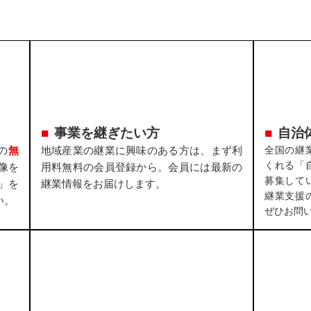
事業を継ぎたい方
自治
の
無
地域産業の継業に興味のある方は、まず利
全国の継
くれる「
像を
用料無料の会員登録から。会員には最新の
募集して
」を
継業情報をお届けします。
継業支援
い。
ぜひお問