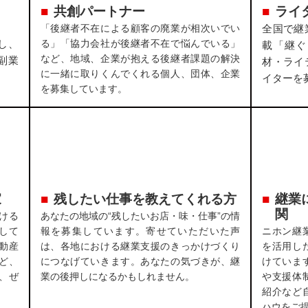
共創パートナー
ライ
「後継者不在による顧客の廃業が相次いでい
全国で継
し、
る」「協力会社が後継者不在で悩んでいる」
載「継ぐ
など、地域、企業が抱える後継者課題の解決
副業
材・ライ
に一緒に取りくんでくれる個人、団体、企業
イターを
を募集しています。
家
残したい仕事を教えてくれる方
継業
関
ける
あなたの地域の“残したいお店・味・仕事”の情
して
報を募集しています。寄せていただいた声
ニホン継
動産
は、各地における継業支援のきっかけづくり
を活用し
ど、
につなげていきます。あなたの気づきが、継
けていま
、ぜ
業の後押しになるかもしれません。
や支援体
紹介など
ハウをご