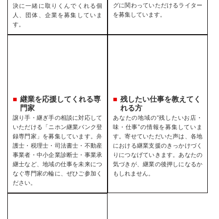
グに関わっていただけるライター
決に一緒に取りくんでくれる個
を募集しています。
人、団体、企業を募集していま
す。
継業を応援してくれる専
残したい仕事を教えてく
門家
れる方
譲り手・継ぎ手の相談に対応して
あなたの地域の“残したいお店・
いただける「ニホン継業バンク登
味・仕事”の情報を募集していま
録専門家」を募集しています。弁
す。寄せていただいた声は、各地
護士・税理士・司法書士・不動産
における継業支援のきっかけづく
事業者・中小企業診断士・事業承
りにつなげていきます。あなたの
継士など、地域の仕事を未来につ
気づきが、継業の後押しになるか
なぐ専門家の輪に、ぜひご参加く
もしれません。
ださい。