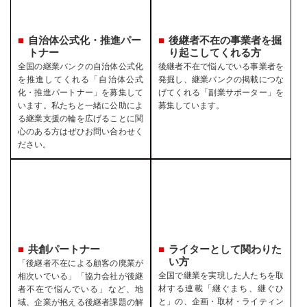
自治体公式化・推進パー
後継者不在の事業者を
掘
トナー
り起こしてくれる方
全国の継業バンクの自治体公式化
後継者不在で悩んでいる事業者を
を推進してくれる「自治体公式
発掘し、継業バンクの掲載につな
化・推進パートナー」を募集して
げてくれる「副業サポーター」を
います。私たちと一緒に公助によ
募集しています。
る継業支援の輪を広げることに関
心のある方はぜひお問い合わせく
ださい。
共創パートナー
ライターとして関わりた
い方
「後継者不在による顧客の廃業が
全国で継業を実現した人たちを取
相次いでいる」「協力会社が後継
材する連載「継ぐまち、継ぐひ
者不在で悩んでいる」など、地
と」の、企画・取材・ライティン
域、企業が抱える後継者課題の解