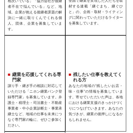
全国で継業を実現した人たちを取
相次いでいる」「協力会社が後継
材する連載「継ぐまち、継ぐひ
者不在で悩んでいる」など、地
と」の、企画・取材・ライティン
域、企業が抱える後継者課題の解
グに関わっていただけるライター
決に一緒に取りくんでくれる個
を募集しています。
人、団体、企業を募集していま
す。
継業を応援してくれる専
残したい仕事を教えてく
門家
れる方
譲り手・継ぎ手の相談に対応して
あなたの地域の“残したいお店・
いただける「ニホン継業バンク登
味・仕事”の情報を募集していま
録専門家」を募集しています。弁
す。寄せていただいた声は、各地
護士・税理士・司法書士・不動産
における継業支援のきっかけづく
事業者・中小企業診断士・事業承
りにつなげていきます。あなたの
継士など、地域の仕事を未来につ
気づきが、継業の後押しになるか
なぐ専門家の輪に、ぜひご参加く
もしれません。
ださい。