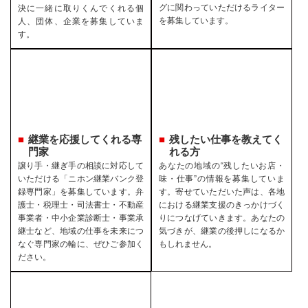
グに関わっていただけるライター
決に一緒に取りくんでくれる個
を募集しています。
人、団体、企業を募集していま
す。
継業を応援してくれる専
残したい仕事を教えてく
門家
れる方
譲り手・継ぎ手の相談に対応して
あなたの地域の“残したいお店・
いただける「ニホン継業バンク登
味・仕事”の情報を募集していま
録専門家」を募集しています。弁
す。寄せていただいた声は、各地
護士・税理士・司法書士・不動産
における継業支援のきっかけづく
事業者・中小企業診断士・事業承
りにつなげていきます。あなたの
継士など、地域の仕事を未来につ
気づきが、継業の後押しになるか
なぐ専門家の輪に、ぜひご参加く
もしれません。
ださい。