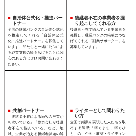
自治体公式化・推進パー
後継者不在の事業者を
掘
トナー
り起こしてくれる方
全国の継業バンクの自治体公式化
後継者不在で悩んでいる事業者を
を推進してくれる「自治体公式
発掘し、継業バンクの掲載につな
化・推進パートナー」を募集して
げてくれる「副業サポーター」を
います。私たちと一緒に公助によ
募集しています。
る継業支援の輪を広げることに関
心のある方はぜひお問い合わせく
ださい。
共創パートナー
ライターとして関わりた
い方
「後継者不在による顧客の廃業が
全国で継業を実現した人たちを取
相次いでいる」「協力会社が後継
材する連載「継ぐまち、継ぐひ
者不在で悩んでいる」など、地
と」の、企画・取材・ライティン
域、企業が抱える後継者課題の解