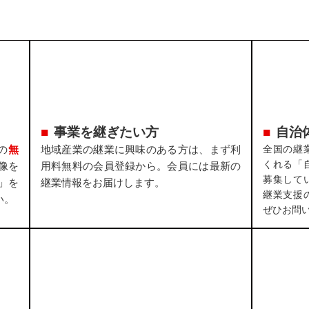
事業を継ぎたい方
自治
の
無
地域産業の継業に興味のある方は、まず利
全国の継
くれる「
像を
用料無料の会員登録から。会員には最新の
募集して
」を
継業情報をお届けします。
継業支援
い。
ぜひお問