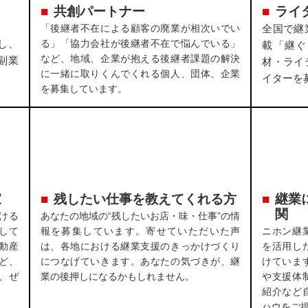
共創パートナー
ライ
「後継者不在による顧客の廃業が相次いでい
全国で継
し、
る」「協力会社が後継者不在で悩んでいる」
載「継ぐ
など、地域、企業が抱える後継者課題の解決
副業
材・ライ
に一緒に取りくんでくれる個人、団体、企業
イターを
を募集しています。
家
残したい仕事を教えてくれる方
継業
関
ける
あなたの地域の“残したいお店・味・仕事”の情
して
報を募集しています。寄せていただいた声
ニホン継
動産
は、各地における継業支援のきっかけづくり
を活用し
ど、
につなげていきます。あなたの気づきが、継
けていま
、ぜ
業の後押しになるかもしれません。
や支援体
紹介など
ハウをご