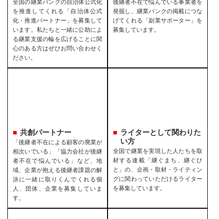
全国の継業バンクの自治体公式化
後継者不在で悩んでいる事業者を
を推進してくれる「自治体公式
発掘し、継業バンクの掲載につな
化・推進パートナー」を募集して
げてくれる「副業サポーター」を
います。私たちと一緒に公助によ
募集しています。
る継業支援の輪を広げることに関
心のある方はぜひお問い合わせく
ださい。
共創パートナー
ライターとして関わりた
い方
「後継者不在による顧客の廃業が
全国で継業を実現した人たちを取
相次いでいる」「協力会社が後継
材する連載「継ぐまち、継ぐひ
者不在で悩んでいる」など、地
と」の、企画・取材・ライティン
域、企業が抱える後継者課題の解
グに関わっていただけるライター
決に一緒に取りくんでくれる個
を募集しています。
人、団体、企業を募集していま
す。