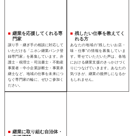
継業を応援してくれる専
残したい仕事を教えてく
門家
れる方
譲り手・継ぎ手の相談に対応して
あなたの地域の“残したいお店・
いただける「ニホン継業バンク登
味・仕事”の情報を募集していま
録専門家」を募集しています。弁
す。寄せていただいた声は、各地
護士・税理士・司法書士・不動産
における継業支援のきっかけづく
事業者・中小企業診断士・事業承
りにつなげていきます。あなたの
継士など、地域の仕事を未来につ
気づきが、継業の後押しになるか
なぐ専門家の輪に、ぜひご参加く
もしれません。
ださい。
継業に取り組む自治体・