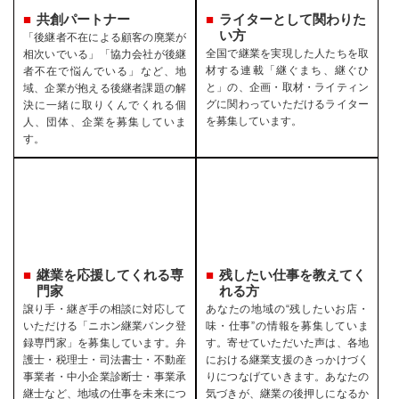
共創パートナー
ライターとして関わりた
い方
「後継者不在による顧客の廃業が
全国で継業を実現した人たちを取
相次いでいる」「協力会社が後継
材する連載「継ぐまち、継ぐひ
者不在で悩んでいる」など、地
と」の、企画・取材・ライティン
域、企業が抱える後継者課題の解
グに関わっていただけるライター
決に一緒に取りくんでくれる個
を募集しています。
人、団体、企業を募集していま
す。
継業を応援してくれる専
残したい仕事を教えてく
門家
れる方
譲り手・継ぎ手の相談に対応して
あなたの地域の“残したいお店・
いただける「ニホン継業バンク登
味・仕事”の情報を募集していま
録専門家」を募集しています。弁
す。寄せていただいた声は、各地
護士・税理士・司法書士・不動産
における継業支援のきっかけづく
事業者・中小企業診断士・事業承
りにつなげていきます。あなたの
継士など、地域の仕事を未来につ
気づきが、継業の後押しになるか