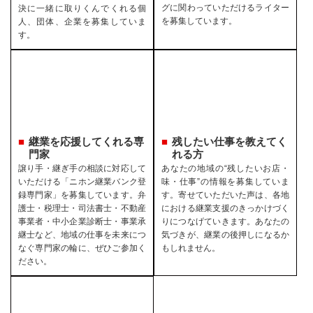
グに関わっていただけるライター
決に一緒に取りくんでくれる個
を募集しています。
人、団体、企業を募集していま
す。
継業を応援してくれる専
残したい仕事を教えてく
門家
れる方
譲り手・継ぎ手の相談に対応して
あなたの地域の“残したいお店・
いただける「ニホン継業バンク登
味・仕事”の情報を募集していま
録専門家」を募集しています。弁
す。寄せていただいた声は、各地
護士・税理士・司法書士・不動産
における継業支援のきっかけづく
事業者・中小企業診断士・事業承
りにつなげていきます。あなたの
継士など、地域の仕事を未来につ
気づきが、継業の後押しになるか
なぐ専門家の輪に、ぜひご参加く
もしれません。
ださい。