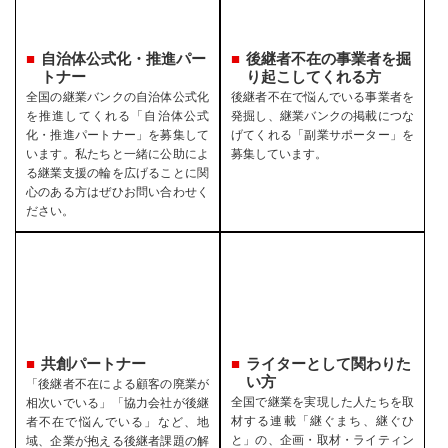
自治体公式化・推進パー
後継者不在の事業者を
掘
トナー
り起こしてくれる方
全国の継業バンクの自治体公式化
後継者不在で悩んでいる事業者を
を推進してくれる「自治体公式
発掘し、継業バンクの掲載につな
化・推進パートナー」を募集して
げてくれる「副業サポーター」を
います。私たちと一緒に公助によ
募集しています。
る継業支援の輪を広げることに関
心のある方はぜひお問い合わせく
ださい。
共創パートナー
ライターとして関わりた
い方
「後継者不在による顧客の廃業が
全国で継業を実現した人たちを取
相次いでいる」「協力会社が後継
材する連載「継ぐまち、継ぐひ
者不在で悩んでいる」など、地
と」の、企画・取材・ライティン
域、企業が抱える後継者課題の解