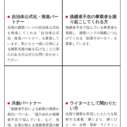
自治体公式化・推進パー
後継者不在の事業者を
掘
トナー
り起こしてくれる方
全国の継業バンクの自治体公式化
後継者不在で悩んでいる事業者を
を推進してくれる「自治体公式
発掘し、継業バンクの掲載につな
化・推進パートナー」を募集して
げてくれる「副業サポーター」を
います。私たちと一緒に公助によ
募集しています。
る継業支援の輪を広げることに関
心のある方はぜひお問い合わせく
ださい。
共創パートナー
ライターとして関わりた
い方
「後継者不在による顧客の廃業が
全国で継業を実現した人たちを取
相次いでいる」「協力会社が後継
材する連載「継ぐまち、継ぐひ
者不在で悩んでいる」など、地
と」の、企画・取材・ライティン
域、企業が抱える後継者課題の解