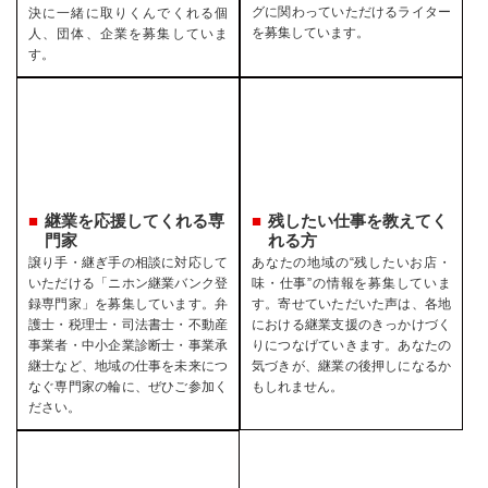
グに関わっていただけるライター
決に一緒に取りくんでくれる個
を募集しています。
人、団体、企業を募集していま
す。
継業を応援してくれる専
残したい仕事を教えてく
門家
れる方
譲り手・継ぎ手の相談に対応して
あなたの地域の“残したいお店・
いただける「ニホン継業バンク登
味・仕事”の情報を募集していま
録専門家」を募集しています。弁
す。寄せていただいた声は、各地
護士・税理士・司法書士・不動産
における継業支援のきっかけづく
事業者・中小企業診断士・事業承
りにつなげていきます。あなたの
継士など、地域の仕事を未来につ
気づきが、継業の後押しになるか
なぐ専門家の輪に、ぜひご参加く
もしれません。
ださい。