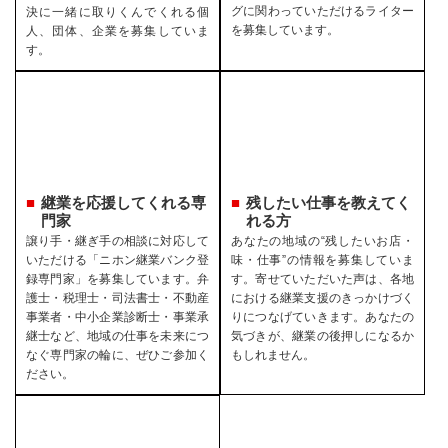
グに関わっていただけるライター
決に一緒に取りくんでくれる個
を募集しています。
人、団体、企業を募集していま
す。
継業を応援してくれる専
残したい仕事を教えてく
門家
れる方
譲り手・継ぎ手の相談に対応して
あなたの地域の“残したいお店・
いただける「ニホン継業バンク登
味・仕事”の情報を募集していま
録専門家」を募集しています。弁
す。寄せていただいた声は、各地
護士・税理士・司法書士・不動産
における継業支援のきっかけづく
事業者・中小企業診断士・事業承
りにつなげていきます。あなたの
継士など、地域の仕事を未来につ
気づきが、継業の後押しになるか
なぐ専門家の輪に、ぜひご参加く
もしれません。
ださい。