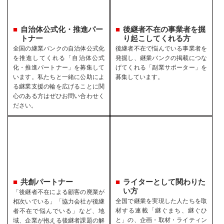
自治体公式化・推進パー
後継者不在の事業者を
掘
トナー
り起こしてくれる方
全国の継業バンクの自治体公式化
後継者不在で悩んでいる事業者を
を推進してくれる「自治体公式
発掘し、継業バンクの掲載につな
化・推進パートナー」を募集して
げてくれる「副業サポーター」を
います。私たちと一緒に公助によ
募集しています。
る継業支援の輪を広げることに関
心のある方はぜひお問い合わせく
ださい。
共創パートナー
ライターとして関わりた
い方
「後継者不在による顧客の廃業が
全国で継業を実現した人たちを取
相次いでいる」「協力会社が後継
材する連載「継ぐまち、継ぐひ
者不在で悩んでいる」など、地
と」の、企画・取材・ライティン
域、企業が抱える後継者課題の解