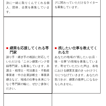
グに関わっていただけるライター
決に一緒に取りくんでくれる個
を募集しています。
人、団体、企業を募集していま
す。
継業を応援してくれる専
残したい仕事を教えてく
門家
れる方
譲り手・継ぎ手の相談に対応して
あなたの地域の“残したいお店・
いただける「ニホン継業バンク登
味・仕事”の情報を募集していま
録専門家」を募集しています。弁
す。寄せていただいた声は、各地
護士・税理士・司法書士・不動産
における継業支援のきっかけづく
事業者・中小企業診断士・事業承
りにつなげていきます。あなたの
継士など、地域の仕事を未来につ
気づきが、継業の後押しになるか
なぐ専門家の輪に、ぜひご参加く
もしれません。
ださい。