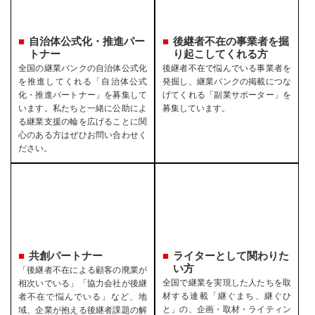
自治体公式化・推進パー
後継者不在の事業者を
掘
トナー
り起こしてくれる方
全国の継業バンクの自治体公式化
後継者不在で悩んでいる事業者を
を推進してくれる「自治体公式
発掘し、継業バンクの掲載につな
化・推進パートナー」を募集して
げてくれる「副業サポーター」を
います。私たちと一緒に公助によ
募集しています。
る継業支援の輪を広げることに関
心のある方はぜひお問い合わせく
ださい。
共創パートナー
ライターとして関わりた
い方
「後継者不在による顧客の廃業が
全国で継業を実現した人たちを取
相次いでいる」「協力会社が後継
材する連載「継ぐまち、継ぐひ
者不在で悩んでいる」など、地
と」の、企画・取材・ライティン
域、企業が抱える後継者課題の解