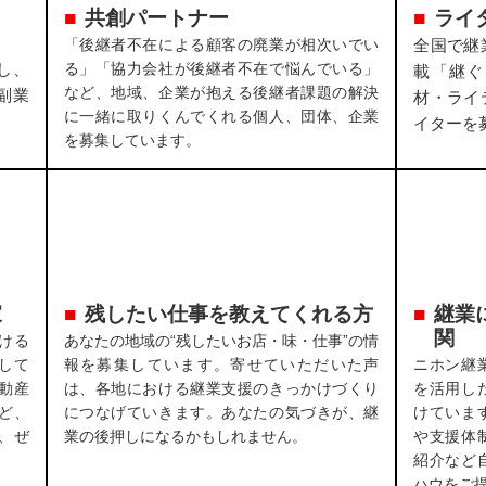
共創パートナー
ライ
「後継者不在による顧客の廃業が相次いでい
全国で継
し、
る」「協力会社が後継者不在で悩んでいる」
載「継ぐ
など、地域、企業が抱える後継者課題の解決
副業
材・ライ
に一緒に取りくんでくれる個人、団体、企業
イターを
を募集しています。
家
残したい仕事を教えてくれる方
継業
関
ける
あなたの地域の“残したいお店・味・仕事”の情
して
報を募集しています。寄せていただいた声
ニホン継
動産
は、各地における継業支援のきっかけづくり
を活用し
ど、
につなげていきます。あなたの気づきが、継
けていま
、ぜ
業の後押しになるかもしれません。
や支援体
紹介など
ハウをご