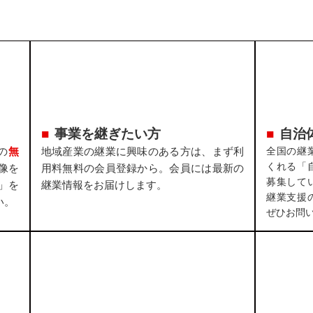
事業を継ぎたい方
自治
の
無
地域産業の継業に興味のある方は、まず利
全国の継
くれる「
像を
用料無料の会員登録から。会員には最新の
募集して
」を
継業情報をお届けします。
継業支援
い。
ぜひお問