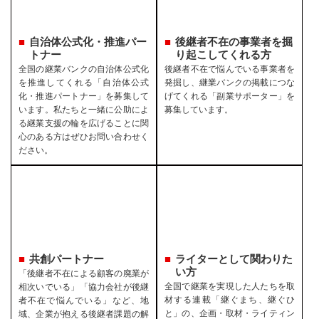
自治体公式化・推進パー
後継者不在の事業者を
掘
トナー
り起こしてくれる方
全国の継業バンクの自治体公式化
後継者不在で悩んでいる事業者を
を推進してくれる「自治体公式
発掘し、継業バンクの掲載につな
化・推進パートナー」を募集して
げてくれる「副業サポーター」を
います。私たちと一緒に公助によ
募集しています。
る継業支援の輪を広げることに関
心のある方はぜひお問い合わせく
ださい。
共創パートナー
ライターとして関わりた
い方
「後継者不在による顧客の廃業が
全国で継業を実現した人たちを取
相次いでいる」「協力会社が後継
材する連載「継ぐまち、継ぐひ
者不在で悩んでいる」など、地
と」の、企画・取材・ライティン
域、企業が抱える後継者課題の解