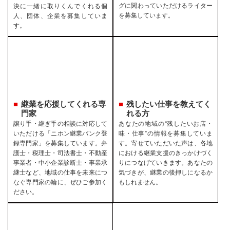
グに関わっていただけるライター
決に一緒に取りくんでくれる個
を募集しています。
人、団体、企業を募集していま
す。
継業を応援してくれる専
残したい仕事を教えてく
門家
れる方
譲り手・継ぎ手の相談に対応して
あなたの地域の“残したいお店・
いただける「ニホン継業バンク登
味・仕事”の情報を募集していま
録専門家」を募集しています。弁
す。寄せていただいた声は、各地
護士・税理士・司法書士・不動産
における継業支援のきっかけづく
事業者・中小企業診断士・事業承
りにつなげていきます。あなたの
継士など、地域の仕事を未来につ
気づきが、継業の後押しになるか
なぐ専門家の輪に、ぜひご参加く
もしれません。
ださい。