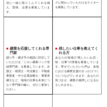
グに関わっていただけるライター
決に一緒に取りくんでくれる個
を募集しています。
人、団体、企業を募集していま
す。
継業を応援してくれる専
残したい仕事を教えてく
門家
れる方
譲り手・継ぎ手の相談に対応して
あなたの地域の“残したいお店・
いただける「ニホン継業バンク登
味・仕事”の情報を募集していま
録専門家」を募集しています。弁
す。寄せていただいた声は、各地
護士・税理士・司法書士・不動産
における継業支援のきっかけづく
事業者・中小企業診断士・事業承
りにつなげていきます。あなたの
継士など、地域の仕事を未来につ
気づきが、継業の後押しになるか
なぐ専門家の輪に、ぜひご参加く
もしれません。
ださい。