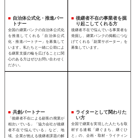
自治体公式化・推進パー
後継者不在の事業者を
掘
トナー
り起こしてくれる方
全国の継業バンクの自治体公式化
後継者不在で悩んでいる事業者を
を推進してくれる「自治体公式
発掘し、継業バンクの掲載につな
化・推進パートナー」を募集して
げてくれる「副業サポーター」を
います。私たちと一緒に公助によ
募集しています。
る継業支援の輪を広げることに関
心のある方はぜひお問い合わせく
ださい。
共創パートナー
ライターとして関わりた
い方
「後継者不在による顧客の廃業が
全国で継業を実現した人たちを取
相次いでいる」「協力会社が後継
材する連載「継ぐまち、継ぐひ
者不在で悩んでいる」など、地
と」の、企画・取材・ライティン
域、企業が抱える後継者課題の解