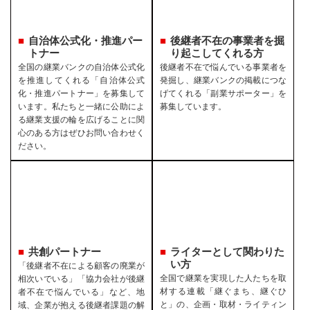
自治体公式化・推進パー
後継者不在の事業者を
掘
トナー
り起こしてくれる方
全国の継業バンクの自治体公式化
後継者不在で悩んでいる事業者を
を推進してくれる「自治体公式
発掘し、継業バンクの掲載につな
化・推進パートナー」を募集して
げてくれる「副業サポーター」を
います。私たちと一緒に公助によ
募集しています。
る継業支援の輪を広げることに関
心のある方はぜひお問い合わせく
ださい。
共創パートナー
ライターとして関わりた
い方
「後継者不在による顧客の廃業が
全国で継業を実現した人たちを取
相次いでいる」「協力会社が後継
材する連載「継ぐまち、継ぐひ
者不在で悩んでいる」など、地
と」の、企画・取材・ライティン
域、企業が抱える後継者課題の解