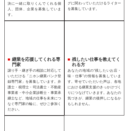
グに関わっていただけるライター
決に一緒に取りくんでくれる個
を募集しています。
人、団体、企業を募集していま
す。
継業を応援してくれる専
残したい仕事を教えてく
門家
れる方
譲り手・継ぎ手の相談に対応して
あなたの地域の“残したいお店・
いただける「ニホン継業バンク登
味・仕事”の情報を募集していま
録専門家」を募集しています。弁
す。寄せていただいた声は、各地
護士・税理士・司法書士・不動産
における継業支援のきっかけづく
事業者・中小企業診断士・事業承
りにつなげていきます。あなたの
継士など、地域の仕事を未来につ
気づきが、継業の後押しになるか
なぐ専門家の輪に、ぜひご参加く
もしれません。
ださい。