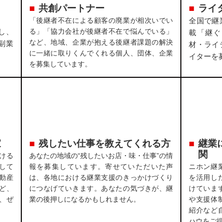
共創パートナー
ライ
「後継者不在による顧客の廃業が相次いでい
全国で継
し、
る」「協力会社が後継者不在で悩んでいる」
載「継ぐ
など、地域、企業が抱える後継者課題の解決
副業
材・ライ
に一緒に取りくんでくれる個人、団体、企業
イターを
を募集しています。
家
残したい仕事を教えてくれる方
継業
関
ける
あなたの地域の“残したいお店・味・仕事”の情
して
報を募集しています。寄せていただいた声
ニホン継
動産
は、各地における継業支援のきっかけづくり
を活用し
ど、
につなげていきます。あなたの気づきが、継
けていま
、ぜ
業の後押しになるかもしれません。
や支援体
紹介など
ハウをご