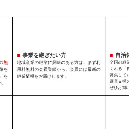
事業を継ぎたい方
自治
の
無
地域産業の継業に興味のある方は、まず利
全国の継
くれる「
像を
用料無料の会員登録から。会員には最新の
募集して
」を
継業情報をお届けします。
継業支援
い。
ぜひお問