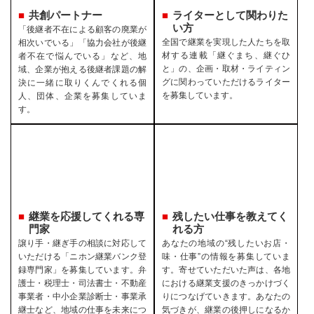
共創パートナー
ライターとして関わりた
い方
「後継者不在による顧客の廃業が
全国で継業を実現した人たちを取
相次いでいる」「協力会社が後継
材する連載「継ぐまち、継ぐひ
者不在で悩んでいる」など、地
と」の、企画・取材・ライティン
域、企業が抱える後継者課題の解
グに関わっていただけるライター
決に一緒に取りくんでくれる個
を募集しています。
人、団体、企業を募集していま
す。
継業を応援してくれる専
残したい仕事を教えてく
門家
れる方
譲り手・継ぎ手の相談に対応して
あなたの地域の“残したいお店・
いただける「ニホン継業バンク登
味・仕事”の情報を募集していま
録専門家」を募集しています。弁
す。寄せていただいた声は、各地
護士・税理士・司法書士・不動産
における継業支援のきっかけづく
事業者・中小企業診断士・事業承
りにつなげていきます。あなたの
継士など、地域の仕事を未来につ
気づきが、継業の後押しになるか