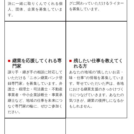
グに関わっていただけるライター
決に一緒に取りくんでくれる個
を募集しています。
人、団体、企業を募集していま
す。
継業を応援してくれる専
残したい仕事を教えてく
門家
れる方
譲り手・継ぎ手の相談に対応して
あなたの地域の“残したいお店・
いただける「ニホン継業バンク登
味・仕事”の情報を募集していま
録専門家」を募集しています。弁
す。寄せていただいた声は、各地
護士・税理士・司法書士・不動産
における継業支援のきっかけづく
事業者・中小企業診断士・事業承
りにつなげていきます。あなたの
継士など、地域の仕事を未来につ
気づきが、継業の後押しになるか
なぐ専門家の輪に、ぜひご参加く
もしれません。
ださい。