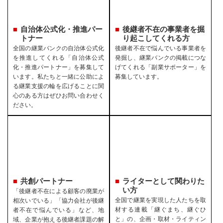
自治体公式化・推進パー
後継者不在の事業者を
掘
トナー
り起こしてくれる方
全国の継業バンクの自治体公式化
後継者不在で悩んでいる事業者を
を推進してくれる「自治体公式
発掘し、継業バンクの掲載につな
化・推進パートナー」を募集して
げてくれる「副業サポーター」を
います。私たちと一緒に公助によ
募集しています。
る継業支援の輪を広げることに関
心のある方はぜひお問い合わせく
ださい。
共創パートナー
ライターとして関わりた
い方
「後継者不在による顧客の廃業が
全国で継業を実現した人たちを取
相次いでいる」「協力会社が後継
材する連載「継ぐまち、継ぐひ
者不在で悩んでいる」など、地
と」の、企画・取材・ライティン
域、企業が抱える後継者課題の解