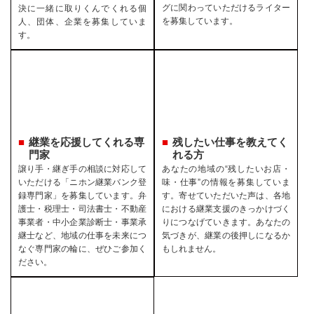
グに関わっていただけるライター
決に一緒に取りくんでくれる個
を募集しています。
人、団体、企業を募集していま
す。
継業を応援してくれる専
残したい仕事を教えてく
門家
れる方
譲り手・継ぎ手の相談に対応して
あなたの地域の“残したいお店・
いただける「ニホン継業バンク登
味・仕事”の情報を募集していま
録専門家」を募集しています。弁
す。寄せていただいた声は、各地
護士・税理士・司法書士・不動産
における継業支援のきっかけづく
事業者・中小企業診断士・事業承
りにつなげていきます。あなたの
継士など、地域の仕事を未来につ
気づきが、継業の後押しになるか
なぐ専門家の輪に、ぜひご参加く
もしれません。
ださい。