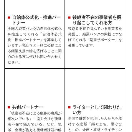
自治体公式化・推進パー
後継者不在の事業者を
掘
トナー
り起こしてくれる方
全国の継業バンクの自治体公式化
後継者不在で悩んでいる事業者を
を推進してくれる「自治体公式
発掘し、継業バンクの掲載につな
化・推進パートナー」を募集して
げてくれる「副業サポーター」を
います。私たちと一緒に公助によ
募集しています。
る継業支援の輪を広げることに関
心のある方はぜひお問い合わせく
ださい。
共創パートナー
ライターとして関わりた
い方
「後継者不在による顧客の廃業が
全国で継業を実現した人たちを取
相次いでいる」「協力会社が後継
材する連載「継ぐまち、継ぐひ
者不在で悩んでいる」など、地
と」の、企画・取材・ライティン
域、企業が抱える後継者課題の解