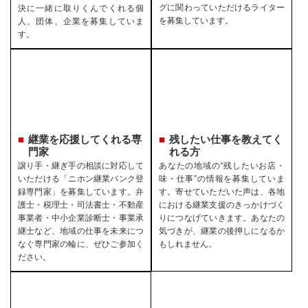
グに関わっていただけるライター
決に一緒に取りくんでくれる個
を募集しています。
人、団体、企業を募集していま
す。
継業を応援してくれる専
残したい仕事を教えてく
門家
れる方
譲り手・継ぎ手の相談に対応して
あなたの地域の“残したいお店・
いただける「ニホン継業バンク登
味・仕事”の情報を募集していま
録専門家」を募集しています。弁
す。寄せていただいた声は、各地
護士・税理士・司法書士・不動産
における継業支援のきっかけづく
事業者・中小企業診断士・事業承
りにつなげていきます。あなたの
継士など、地域の仕事を未来につ
気づきが、継業の後押しになるか
なぐ専門家の輪に、ぜひご参加く
もしれません。
ださい。