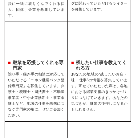
グに関わっていただけるライター
決に一緒に取りくんでくれる個
を募集しています。
人、団体、企業を募集していま
す。
継業を応援してくれる専
残したい仕事を教えてく
門家
れる方
譲り手・継ぎ手の相談に対応して
あなたの地域の“残したいお店・
いただける「ニホン継業バンク登
味・仕事”の情報を募集していま
録専門家」を募集しています。弁
す。寄せていただいた声は、各地
護士・税理士・司法書士・不動産
における継業支援のきっかけづく
事業者・中小企業診断士・事業承
りにつなげていきます。あなたの
継士など、地域の仕事を未来につ
気づきが、継業の後押しになるか
なぐ専門家の輪に、ぜひご参加く
もしれません。
ださい。