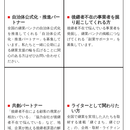
自治体公式化・推進パー
後継者不在の事業者を
掘
トナー
り起こしてくれる方
全国の継業バンクの自治体公式化
後継者不在で悩んでいる事業者を
を推進してくれる「自治体公式
発掘し、継業バンクの掲載につな
化・推進パートナー」を募集して
げてくれる「副業サポーター」を
います。私たちと一緒に公助によ
募集しています。
る継業支援の輪を広げることに関
心のある方はぜひお問い合わせく
ださい。
共創パートナー
ライターとして関わりた
い方
「後継者不在による顧客の廃業が
全国で継業を実現した人たちを取
相次いでいる」「協力会社が後継
材する連載「継ぐまち、継ぐひ
者不在で悩んでいる」など、地
と」の、企画・取材・ライティン
域、企業が抱える後継者課題の解