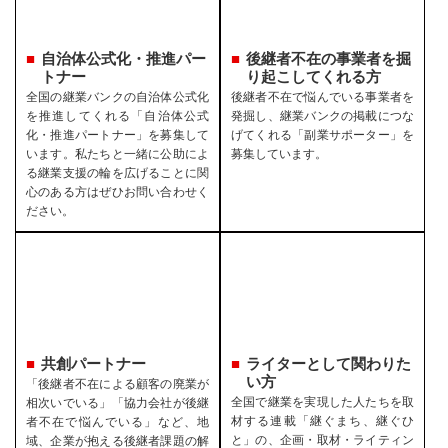
自治体公式化・推進パー
後継者不在の事業者を
掘
トナー
り起こしてくれる方
全国の継業バンクの自治体公式化
後継者不在で悩んでいる事業者を
を推進してくれる「自治体公式
発掘し、継業バンクの掲載につな
化・推進パートナー」を募集して
げてくれる「副業サポーター」を
います。私たちと一緒に公助によ
募集しています。
る継業支援の輪を広げることに関
心のある方はぜひお問い合わせく
ださい。
共創パートナー
ライターとして関わりた
い方
「後継者不在による顧客の廃業が
全国で継業を実現した人たちを取
相次いでいる」「協力会社が後継
材する連載「継ぐまち、継ぐひ
者不在で悩んでいる」など、地
と」の、企画・取材・ライティン
域、企業が抱える後継者課題の解