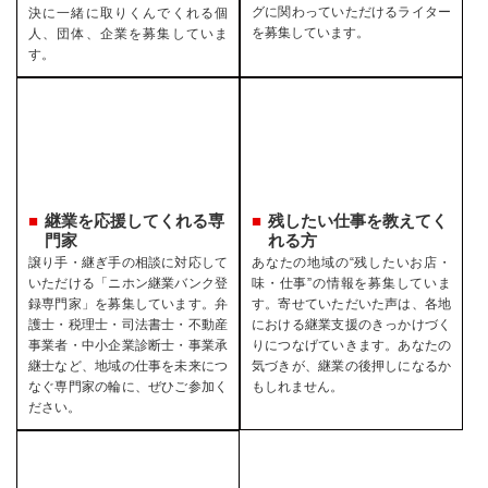
グに関わっていただけるライター
決に一緒に取りくんでくれる個
を募集しています。
人、団体、企業を募集していま
す。
継業を応援してくれる専
残したい仕事を教えてく
門家
れる方
譲り手・継ぎ手の相談に対応して
あなたの地域の“残したいお店・
いただける「ニホン継業バンク登
味・仕事”の情報を募集していま
録専門家」を募集しています。弁
す。寄せていただいた声は、各地
護士・税理士・司法書士・不動産
における継業支援のきっかけづく
事業者・中小企業診断士・事業承
りにつなげていきます。あなたの
継士など、地域の仕事を未来につ
気づきが、継業の後押しになるか
なぐ専門家の輪に、ぜひご参加く
もしれません。
ださい。